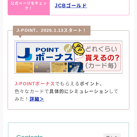
公式ページをチェッ
JCBゴールド
ク！
J-POINT、2026.1.13スタート！
J-POINTボーナス
でもらえる
ポイント
。
色々なカードで
具体的にシミュレーション
して
みた！
詳細＞