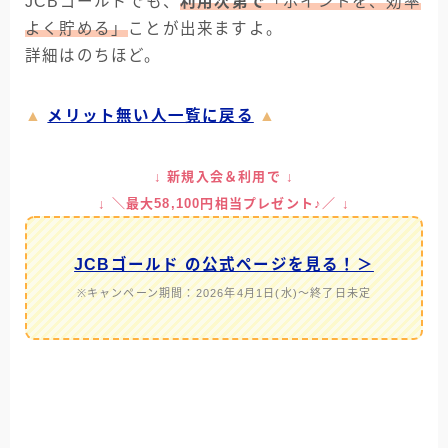
JCBゴールドでも、
利用次第で
「ポイントを、効率
よく貯める」
ことが出来ますよ。
詳細はのちほど。
▲
メリット無い人一覧に戻る
▲
↓ 新規入会＆利用で ↓
↓ ＼最大58,100円相当プレゼント♪／ ↓
JCBゴールド の公式ページを見る！＞
※キャンペーン期間：2026年4月1日(水)～終了日未定