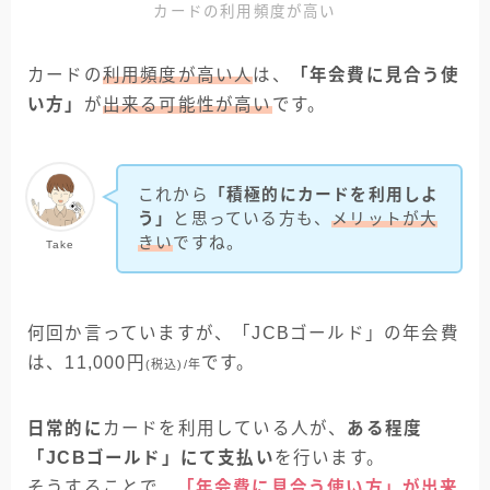
カードの利用頻度が高い
カードの
利用頻度が高い人
は、
「年会費に見合う使
い方」
が
出来る可能性が高い
です。
これから
「積極的にカードを利用しよ
う」
と思っている方も、
メリットが大
きい
ですね。
Take
何回か言っていますが、「JCBゴールド」の年会費
は、11,000円
です。
(税込)/年
日常的に
カードを利用している人が、
ある程度
キャンペーン情報･
「JCBゴールド」にて支払い
を行います。
申込み方法･記事一覧 など
そうすることで、
「年会費に見合う使い方」が出来
まとめてみました！