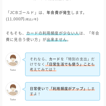
「JCBゴールド」は、
年会費が発生
します。
(11,000円
)
(税込)/年
そもそも、
カードの利用頻度が少ない人
は、「年会
費に見合う使い方」が
出来ません
。
それなら、
カード
を「特別の支出」だ
けでなく
「日常生活でも使う」こと
も
考えてみては？
Take
日常使い
で
「利用頻度がアップ」
しま
す
よ！
Take