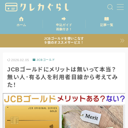
ホーム
申込ガイド
記事一覧
画像付き！
ホーム
JCBゴールドを使いこなす
９個のオススメサービス！
記事一覧
2026.02.05
JCBゴールド
JCBゴールドにメリットは無いって本当？
無い人･有る人を利用者目線から考えてみ
た！