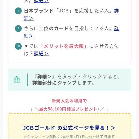
人。
詳細＞
日本ブランド
「JCB」を応援したい人。
詳
細＞
さらに
上位のカード
を目指している人。
詳
細＞
▼では
「メリットを最大限」
にさせる方法
は？
詳細＞
『
詳細＞
』をタップ・クリックすると、
詳細部分にジャンプ
します。
↓ 新規入会＆利用で ↓
↓ ＼最大58,100円相当プレゼント♪／ ↓
JCBゴールド の公式ページを見る！＞
※キャンペーン期間：2026年4月1日(水)～終了日未定