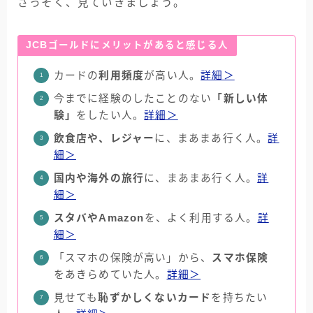
さっそく、見ていきましょう。
JCBゴールドにメリットがあると感じる人
カードの
利用頻度
が高い人。
詳細＞
今までに経験のしたことのない
「新しい体
験」
をしたい人。
詳細＞
飲食店や、レジャー
に、まあまあ行く人。
詳
細＞
国内や海外の旅行
に、まあまあ行く人。
詳
細＞
スタバやAmazon
を、よく利用する人。
詳
細＞
「スマホの保険が高い」から、
スマホ保険
をあきらめていた人。
詳細＞
見せても
恥ずかしくないカード
を持ちたい