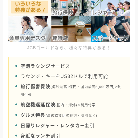
JCBゴールドなら、様々な特典がある！
空港ラウンジ
サービス
ラウンジ・キーをUS32ドルで利用可能
旅行傷害保険
(海外最高1億円・国内最高5,000万円)※利
用付帯
航空機遅延保険
(国内・海外)※利用付帯
グルメ特典
(高級飲食店の貸切・割引など)
日帰りレジャー・レンタカー
割引
身近なランチ
割引