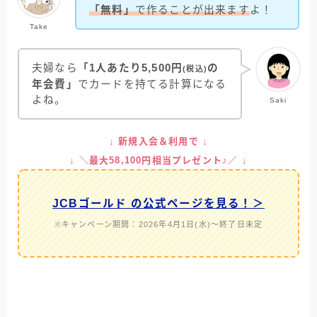
「無料」
で作ることが出来ます
よ！
Take
夫婦なら
「1人あたり5,500円
の
(税込)
年会費」
でカードを持てる計算になる
よね。
Saki
↓ 新規入会＆利用で ↓
↓ ＼最大58,100円相当プレゼント♪／ ↓
JCBゴールド の公式ページを見る！＞
※キャンペーン期間：2026年4月1日(水)～終了日未定