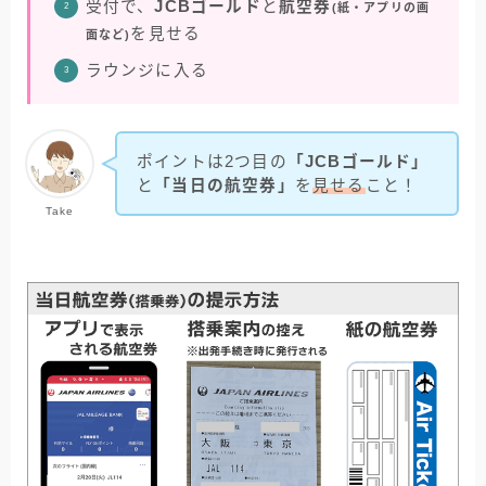
受付で、
JCBゴールド
と
航空券
(紙・アプリの画
を見せる
面など)
ラウンジに入る
ポイントは2つ目の
「
JCBゴールド
」
と
「当日の航空券」
を
見せる
こと！
Take