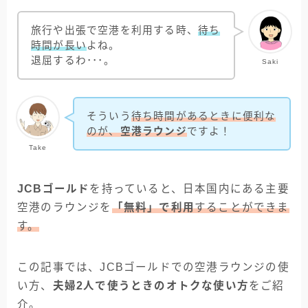
旅行や出張で空港を利用する時、
待ち
時間が長い
よね。
退屈するわ･･･。
Saki
そういう
待ち時間があるときに便利な
のが、
空港ラウンジ
ですよ！
Take
JCBゴールド
を持っていると、日本国内にある主要
空港のラウンジを
「無料」で利用
することができま
す。
この記事では、JCBゴールドでの空港ラウンジの使
い方、
夫婦2人で使うときのオトクな使い方
をご紹
介。