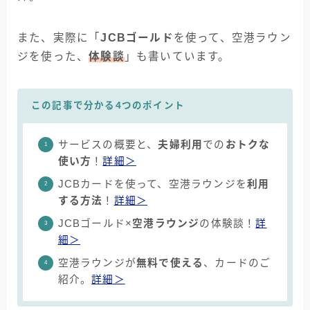
また、実際に「
JCBゴールド
を使って、空港ラウン
ジを使った、
体験談
」も書いています。
この記事で分かる4つのポイント
サービスの概要と、
夫婦利用
での
おトクな
使い方
！
詳細＞
JCBカードを使って、空港ラウンジを
利用
する方法
！
詳細＞
JCBゴールド×
空港ラウンジ
の体験談！
詳
細＞
空港ラウンジが
無料で使える
、カードのご
紹介。
詳細＞