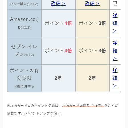
詳細＞
詳細＞
照
(eGift購入)(※12)
詳
Amazon.co.j
ポイント
4倍
ポイント
3倍
細
p
(※12)
＞
詳
セブン-イレ
ポイント
4倍
ポイント
3倍
細
ブン
(※12)
＞
ポイントの有
詳
効期限
2年
2年
細
＞
※獲得月から
※JCBカードWのポイント倍数は、
JCBカードW特典
「+1倍」
を含んだ
倍数です。(ポイントアップ祭除く)