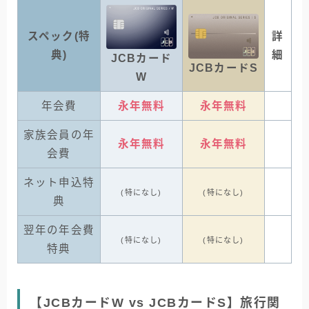
スペック(特
詳
典)
細
JCBカード
JCBカードS
W
年会費
永年無料
永年無料
家族会員の年
永年無料
永年無料
会費
ネット申込特
(特になし)
(特になし)
典
翌年の年会費
(特になし)
(特になし)
特典
【JCBカードW vs JCBカードS】旅行関