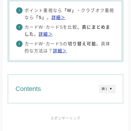
ポイント重視なら
「W」
・クラブオフ重視
なら
「S」
。
詳細＞
カードW･カードSを比較。
表にまとめま
した
。
詳細＞
カードW･カードSの
切り替え可能
。具体
的な方法は？
詳細＞
Contents
開く ▼
スポンサーリンク