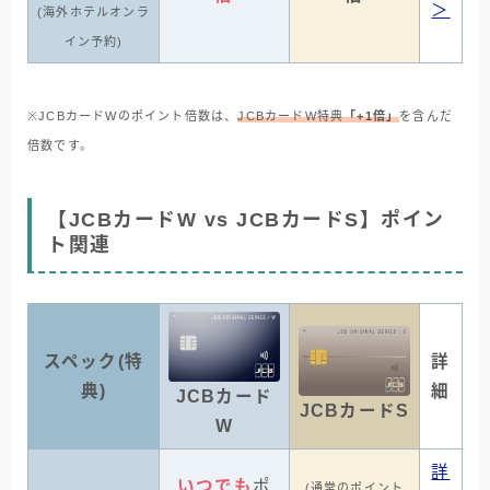
＞
(海外ホテルオンラ
イン予約)
※JCBカードWのポイント倍数は、
JCBカードW特典
「+1倍」
を含んだ
倍数です。
【JCBカードW vs JCBカードS】ポイン
ト関連
スペック(特
詳
典)
細
JCBカード
JCBカードS
W
詳
いつでも
ポ
(通常のポイント