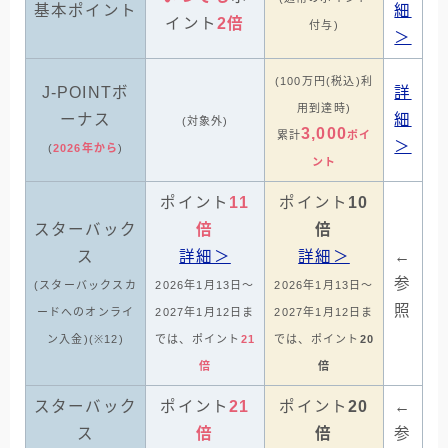
基本ポイント
細
イント
2倍
付与)
＞
(100万円(税込)利
J-POINTボ
詳
用到達時)
ーナス
細
(対象外)
3,000
累計
ポイ
＞
(
2026年から
)
ント
ポイント
11
ポイント
10
スターバック
倍
倍
ス
詳細＞
詳細＞
←
参
(スターバックスカ
2026年1月13日～
2026年1月13日～
照
ードへのオンライ
2027年1月12日ま
2027年1月12日ま
ン入金)(※12)
では、ポイント
21
では、ポイント
20
倍
倍
スターバック
ポイント
21
ポイント
20
←
ス
倍
倍
参