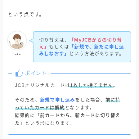
という点です。
切り替えは、
「MyJCBからの切り替
え」
もしくは
「新規で、新たに申し込
みしなおす」
という方法があります。
Take
ポイント
JCBオリジナルカードは
1枚しか持てません
。
そのため、
新規で申し込み
をした場合、
前に持
っていたカードは
解約
となります。
結果的に「前カードから、新カードに切り替え
た」
という形になります。
キャンペーン情報･
申込み方法･記事一覧 など
まとめてみました！