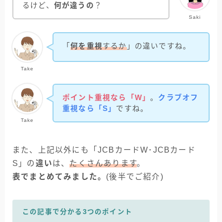
るけど、
何が違うの
？
Saki
「
何を重視
するか
」の違いですね。
Take
ポイント重視なら「W」
。
クラブオフ
重視なら「S」
ですね。
Take
また、上記以外にも「JCBカードW･JCBカード
S」の
違い
は、
たくさんあります
。
表でまとめてみました。
(後半でご紹介)
この記事で分かる3つのポイント