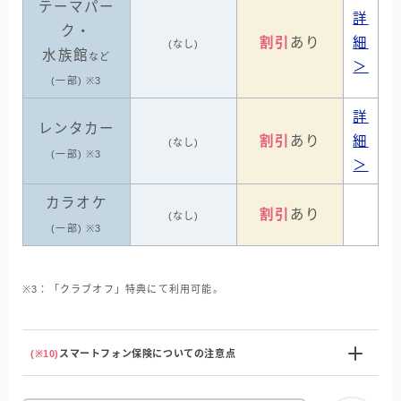
テーマパー
詳
ク・
割引
あり
細
(なし)
水族館
など
＞
(一部) ※3
詳
レンタカー
割引
あり
細
(なし)
(一部) ※3
＞
カラオケ
割引
あり
(なし)
(一部) ※3
※3：「クラブオフ」特典にて利用可能。
(※10)
スマートフォン保険についての注意点