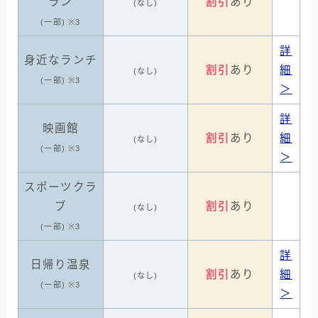
ラン
割引
あり
(なし)
(一部) ※3
詳
身近なランチ
割引
あり
細
(なし)
(一部) ※3
＞
詳
映画館
割引
あり
細
(なし)
(一部) ※3
＞
スポーツクラ
ブ
割引
あり
(なし)
(一部) ※3
詳
日帰り温泉
割引
あり
細
(なし)
(一部) ※3
＞