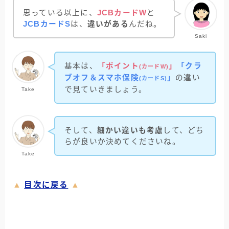
思っている以上に、
JCBカードW
と
JCBカードS
は、
違いがある
んだね。
Saki
基本は、
「ポイント
」
「クラ
(カードW)
ブオフ＆スマホ保険
」
の違い
(カードS)
で見ていきましょう。
Take
そして、
細かい違いも考慮
して、どち
らが良いか決めてくださいね。
Take
▲
目次に戻る
▲