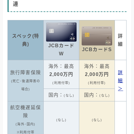
連
スペック(特
詳
典)
細
JCBカード
JCBカードS
W
海外：最高
海外：最高
旅行障害保険
詳
2,000万円
2,000万円
細
(死亡･後遺障害の
(利用付帯)
(利用付帯)
＞
場合)
国内：
国内：
(なし)
(なし)
航空機遅延保
険
(なし)
(なし)
(海外･国内)
※利用付帯