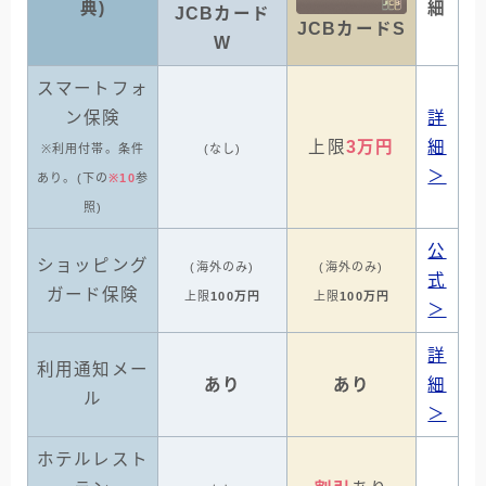
典)
細
JCBカード
JCBカードS
W
スマートフォ
ン保険
詳
上限
3万円
細
※利用付帯。条件
(なし)
＞
あり。(下の
※10
参
照)
公
ショッピング
(海外のみ)
(海外のみ)
式
ガード保険
上限
100万円
上限
100万円
＞
詳
利用通知メー
あり
あり
細
ル
＞
ホテルレスト