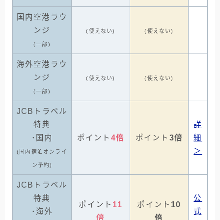
国内空港ラウ
ンジ
(使えない)
(使えない)
(一部)
海外空港ラウ
ンジ
(使えない)
(使えない)
(一部)
JCBトラベル
特典
詳
･国内
ポイント
4倍
ポイント
3倍
細
＞
(国内宿泊オンライ
ン予約)
JCBトラベル
特典
公
ポイント
11
ポイント
10
･海外
式
倍
倍