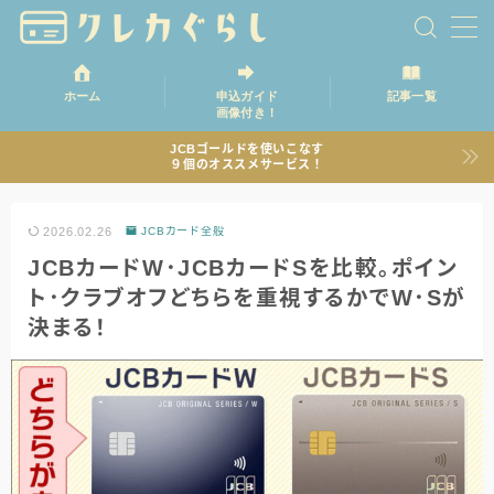
ホーム
申込ガイド
記事一覧
画像付き！
ホーム
JCBゴールドを使いこなす
９個のオススメサービス！
記事一覧
2026.02.26
JCBカード全般
JCBカードW･JCBカードSを比較。ポイン
ト･クラブオフどちらを重視するかでW･Sが
決まる！