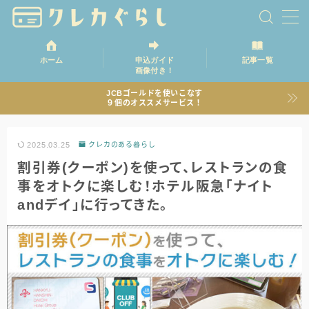
ホーム
申込ガイド
記事一覧
画像付き！
ホーム
JCBゴールドを使いこなす
９個のオススメサービス！
記事一覧
2025.03.25
クレカのある暮らし
割引券(クーポン)を使って、レストランの食
事をオトクに楽しむ！ホテル阪急「ナイト
andデイ」に行ってきた。