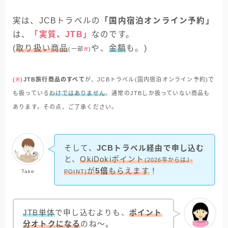
実は、JCBトラベルの
「国内宿泊オンライン予約」
は、
「実質、JTB」
なのです。
(
取り扱い商品
や、
金額
も。)
(一部
※
)
(※)
JTB旅行商品のすべて
が、JCBトラベル(国内宿泊オンライン予約)で
も扱っている
わけではありません
。通常のJTBしか扱っていない商品も
あります。その点、ご了承ください。
そして、
JCBトラベル経由で申し込む
と、
OkiDokiポイント
(2026年からはJ-
が
5倍
もらえます
！
Take
POINT)
JTB単体
で申し込むよりも、
ポイント
分オトクになる
のね～。