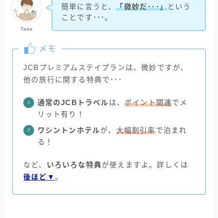
簡単に言うと、
「微妙だ･･･」
という
ことです･･･。
Take
メモ
JCBプレミアムステイプランは、微妙ですが、
他の旅行に関する特典で･･･
通常のJCBトラベル
は、
ポイント関連
でメ
リット有り！
ワシントンホテル
が、
大幅割引率
で泊まれ
る！
など、
いろいろな特典
が使えますよ。詳しくは
後ほど▼
。