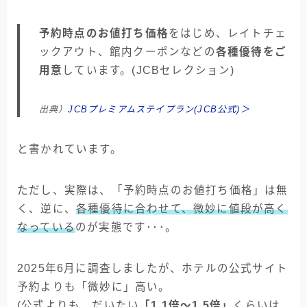
予約時点のお値打ち価格
をはじめ、レイトチェ
ックアウト、館内クーポンなどの
各種優待をご
用意
しています。(JCBセレクション)
出典）
JCBプレミアムステイプラン(JCB公式)＞
と書かれています。
ただし、実際は、「予約時点のお値打ち価格」は無
く、逆に、
各種優待に合わせて、微妙に値段が高く
なっている
のが実態です･･･。
2025年6月に調査しましたが、ホテルの公式サイト
予約よりも「微妙に」高い。
(公式よりも、だいたい
「1.1倍～1.5倍」
くらいは