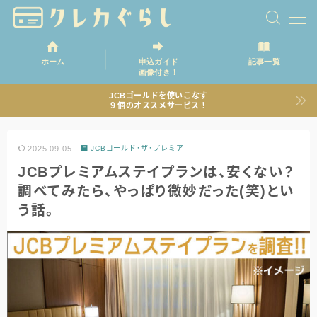
ホーム
申込ガイド
記事一覧
画像付き！
ホーム
JCBゴールドを使いこなす
９個のオススメサービス！
記事一覧
2025.09.05
JCBゴールド･ザ･プレミア
JCBプレミアムステイプランは、安くない？
調べてみたら、やっぱり微妙だった(笑)とい
う話。